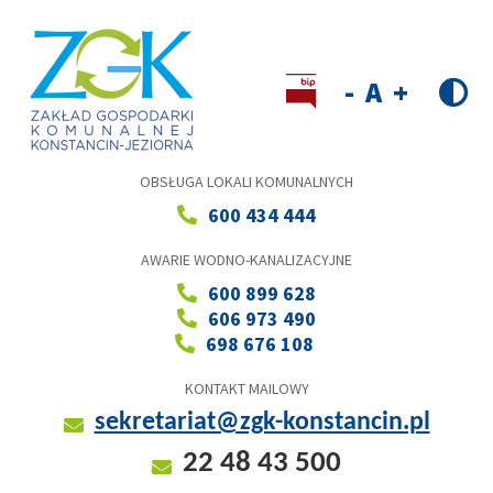
Przejdź
do
treści
Wersja kontrastowa
Decrease
Reset
Increase
font
font
font
size
size
size
OBSŁUGA LOKALI KOMUNALNYCH
600 434 444
AWARIE WODNO-KANALIZACYJNE
600 899 628
606 973 490
698 676 108
KONTAKT MAILOWY
sekretariat@zgk-konstancin.pl
22 48 43 500