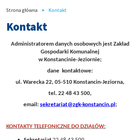
slide
slide
Strona główna
Kontakt
Ścieżka
Kontakt
nawigacyjna
Administratorem danych osobowych jest Zakład
Gospodarki Komunalnej
w Konstancinie-Jeziornie;
dane kontaktowe:
ul. Warecka 22, 05-510 Konstancin-Jeziorna,
tel. 22 48 43 500,
email:
sekretariat@zgk-konstancin.pl
;
KONTAKTY TELEFONICZNE DO DZIAŁÓW: