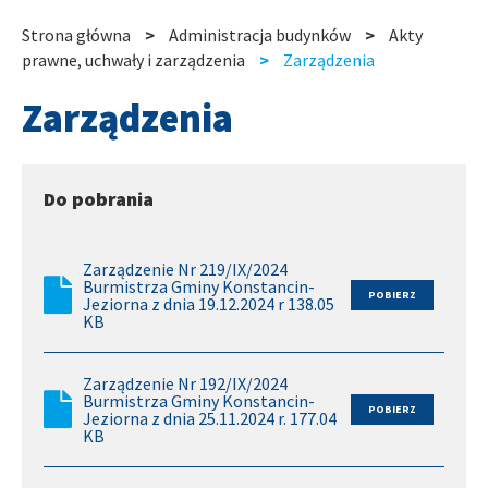
slide
slide
Strona główna
Administracja budynków
Akty
Ścieżka
prawne, uchwały i zarządzenia
Zarządzenia
nawigacyjna
Zarządzenia
Do pobrania
Zarządzenie Nr 219/IX/2024
Burmistrza Gminy Konstancin-
Jeziorna z dnia 19.12.2024 r 138.05
KB
Zarządzenie Nr 192/IX/2024
Burmistrza Gminy Konstancin-
Jeziorna z dnia 25.11.2024 r. 177.04
KB