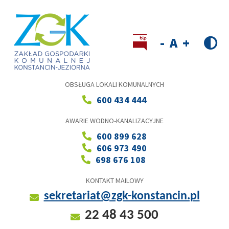
Przejdź
do
treści
Wersja kontrastowa
Decrease
Reset
Increase
font
font
font
size
size
size
OBSŁUGA LOKALI KOMUNALNYCH
600 434 444
AWARIE WODNO-KANALIZACYJNE
600 899 628
606 973 490
698 676 108
KONTAKT MAILOWY
sekretariat@zgk-konstancin.pl
22 48 43 500