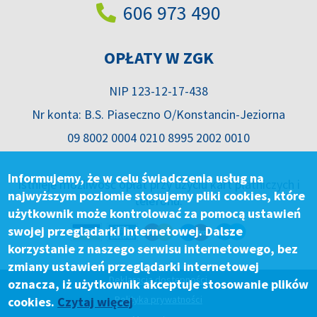
606 973 490
OPŁATY W ZGK
NIP 123-12-17-438
Nr konta: B.S. Piaseczno O/Konstancin-Jeziorna
09 8002 0004 0210 8995 2002 0010
Informujemy, że w celu świadczenia usług na
Istnieje możliwość opłat przy użyciu kart płatniczych i
najwyższym poziomie stosujemy pliki cookies, które
telefonu.
użytkownik może kontrolować za pomocą ustawień
swojej przeglądarki internetowej. Dalsze
korzystanie z naszego serwisu internetowego, bez
zmiany ustawień przeglądarki internetowej
Deklaracja dostępności
oznacza, iż użytkownik akceptuje stosowanie plików
Polityka prywatności
cookies.
Czytaj więcej