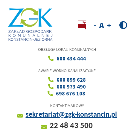
Przejdź
do
treści
Wersja kontrastowa
Decrease
Reset
Increase
font
font
font
size
size
size
OBSŁUGA LOKALI KOMUNALNYCH
600 434 444
AWARIE WODNO-KANALIZACYJNE
600 899 628
606 973 490
698 676 108
KONTAKT MAILOWY
sekretariat@zgk-konstancin.pl
22 48 43 500