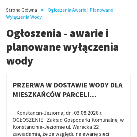
slide
slide
Strona Główna
Ogłoszenia Awarie I Planowane
Ścieżka
Wyłączenia Wody
nawigacyjna
Ogłoszenia - awarie i
planowane wyłączenia
wody
PRZERWA W DOSTAWIE WODY DLA
MIESZKAŃCÓW PARCELI…
Konstancin-Jeziorna, dn. 03.08.2026 r.
OGŁOSZENIE Zakład Gospodarki Komunalnej w
Konstancinie-Jeziornie ul. Warecka 22
zawiadamia, że ze względu na awarię sieci