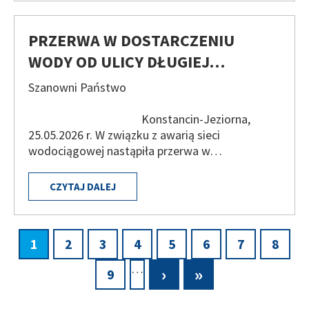
PRZERWA W DOSTARCZENIU
WODY OD ULICY DŁUGIEJ…
Szanowni Państwo
Konstancin-Jeziorna,
25.05.2026 r. W związku z awarią sieci
wodociągowej nastąpiła przerwa w…
CZYTAJ DALEJ
Bieżąca
1
Page
2
Page
3
Page
4
Page
5
Page
6
Page
7
Page
8
Stronicowanie
…
strona
Następna
›
Ostatnia
»
Page
9
strona
strona