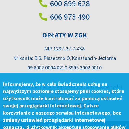
600 899 628
606 973 490
OPŁATY W ZGK
NIP 123-12-17-438
Nr konta: B.S. Piaseczno O/Konstancin-Jeziorna
09 8002 0004 0210 8995 2002 0010
Informujemy, że w celu świadczenia usług na
Istnieje możliwość opłat przy użyciu kart płatniczych i
najwyższym poziomie stosujemy pliki cookies, które
telefonu.
użytkownik może kontrolować za pomocą ustawień
swojej przeglądarki internetowej. Dalsze
korzystanie z naszego serwisu internetowego, bez
zmiany ustawień przeglądarki internetowej
Deklaracja dostępności
oznacza, iż użytkownik akceptuje stosowanie plików