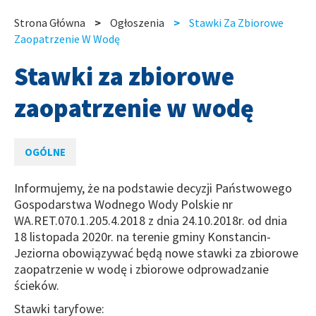
slide
slide
Strona Główna
Ogłoszenia
Stawki Za Zbiorowe
Ścieżka
Zaopatrzenie W Wodę
nawigacyjna
Stawki za zbiorowe
zaopatrzenie w wodę
OGÓLNE
Informujemy, że na podstawie decyzji Państwowego
Gospodarstwa Wodnego Wody Polskie nr
WA.RET.070.1.205.4.2018 z dnia 24.10.2018r. od dnia
18 listopada 2020r. na terenie gminy Konstancin-
Jeziorna obowiązywać będą nowe stawki za zbiorowe
zaopatrzenie w wodę i zbiorowe odprowadzanie
ścieków.
Stawki taryfowe: