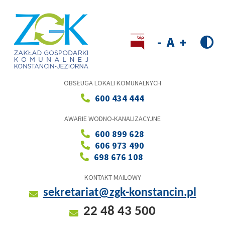
Przejdź
do
treści
Wersja kontrastowa
Decrease
Reset
Increase
font
font
font
size
size
size
OBSŁUGA LOKALI KOMUNALNYCH
600 434 444
AWARIE WODNO-KANALIZACYJNE
600 899 628
606 973 490
698 676 108
KONTAKT MAILOWY
sekretariat@zgk-konstancin.pl
22 48 43 500