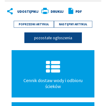
DRUKUJ
PDF
POPRZEDNI ARTYKUŁ
NASTĘPNY ARTYKUŁ
pozostałe ogłoszenia
Kafelki
dół
Cennik dostaw wody i odbioru
ścieków