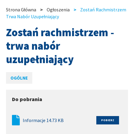
slide
slide
Strona Główna
Ogłoszenia
Zostań Rachmistrzem
Ścieżka
Trwa Nabór Uzupełniający
nawigacyjna
Zostań rachmistrzem -
trwa nabór
uzupełniający
OGÓLNE
Do pobrania
Informacje 14.73 KB