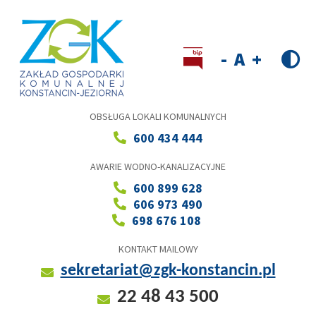
Przejdź
do
treści
Wersja kontrastowa
Decrease
Reset
Increase
font
font
font
size
size
size
OBSŁUGA LOKALI KOMUNALNYCH
600 434 444
AWARIE WODNO-KANALIZACYJNE
600 899 628
606 973 490
698 676 108
KONTAKT MAILOWY
sekretariat@zgk-konstancin.pl
22 48 43 500