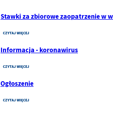
w
Stawki za zbiorowe zaopatrzenie w 
w
CZYTAJ WIĘCEJ
O
w
STAWKI
ZA
Informacja - koronawirus
ZBIOROWE
ZAOPATRZENIE
W
WODĘ
CZYTAJ WIĘCEJ
O
INFORMACJA
-
Ogłoszenie
KORONAWIRUS
w
CZYTAJ WIĘCEJ
O
OGŁOSZENIE