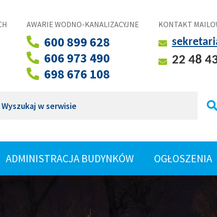
CH
AWARIE WODNO-KANALIZACYJNE
KONTAKT MAILO
600 899 628
sekretar
606 973 490
22 48 4
698 676 108
ukaj
ROZWIŃ
ADMINISTRACJA BUDYNKÓW
OGŁOSZENIA
SHOW
MENU