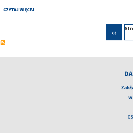
CZYTAJ WIĘCEJ
O
OGÓLNE
-
Str
TEST
Poprz
‹‹
Stronicowanie
stron
DA
Zakł
w
05