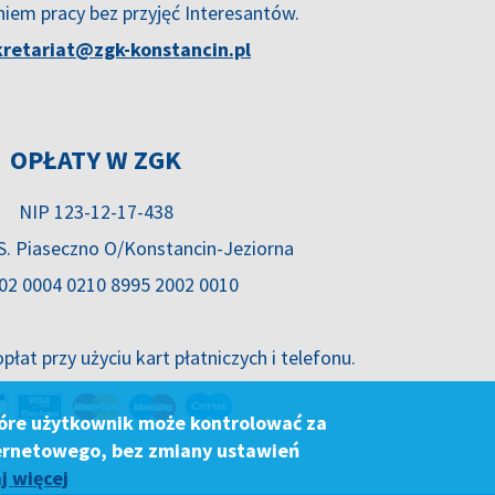
niem pracy bez przyjęć Interesantów.
kretariat@zgk-konstancin.pl
OPŁATY W ZGK
NIP 123-12-17-438
.S. Piaseczno O/Konstancin-Jeziorna
02 0004 0210 8995 2002 0010
płat przy użyciu kart płatniczych i telefonu.
które użytkownik może kontrolować za
ternetowego, bez zmiany ustawień
j więcej