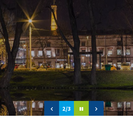
2/3
Previous
Pause
Next
slide
slide