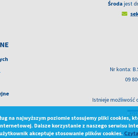
Środa
jest d
se
JNE
nych
4
Nr konta: B
09 80
yjne
Istnieje możliwość o
8
ług na najwyższym poziomie stosujemy pliki cookies, 
0
internetowej. Dalsze korzystanie z naszego serwisu in
 użytkownik akceptuje stosowanie plików cookies.
Czyta