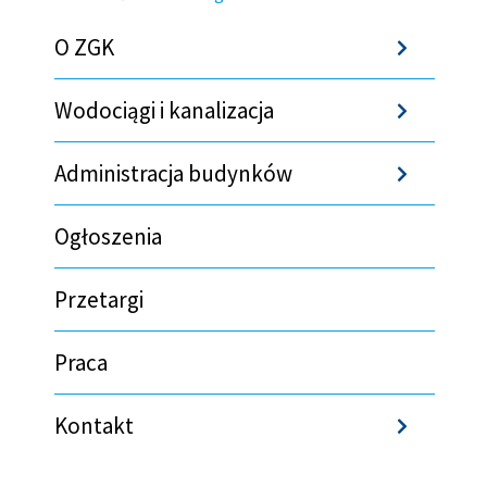
Ścieżka
O ZGK
Sho
nawigacyjna
Wodociągi i kanalizacja
Sho
Administracja budynków
Sho
Ogłoszenia
Przetargi
Praca
Kontakt
Sho