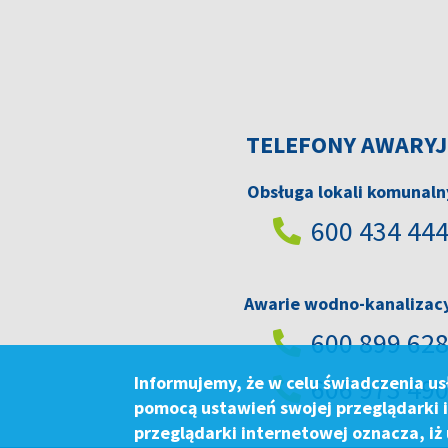
TELEFONY AWARY
Obsługa lokali komunal
600 434 44
Awarie wodno-kanalizac
600 899 62
Informujemy, że w celu świadczenia us
606 973 49
pomocą ustawień swojej przeglądarki 
przeglądarki internetowej oznacza, iż