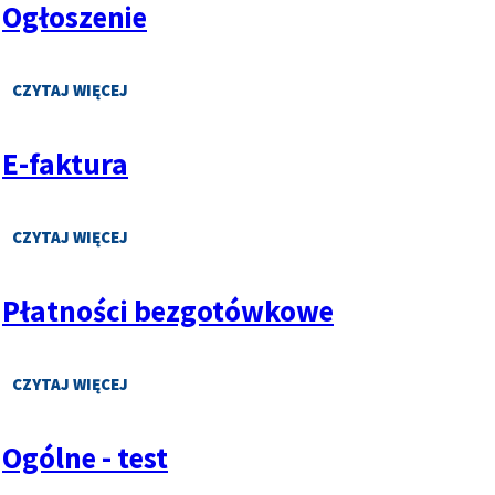
Ogłoszenie
CZYTAJ WIĘCEJ
O
OGŁOSZENIE
E-faktura
CZYTAJ WIĘCEJ
O
E-
FAKTURA
Płatności bezgotówkowe
CZYTAJ WIĘCEJ
O
PŁATNOŚCI
BEZGOTÓWKOWE
Ogólne - test