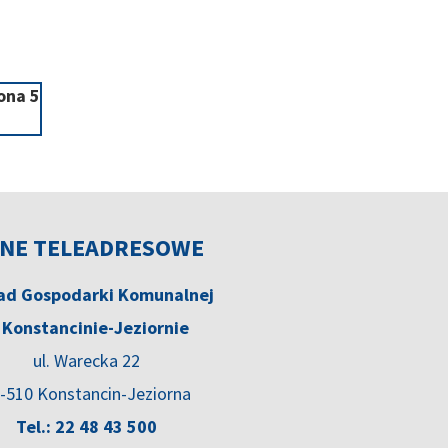
ona 5
ednia
a
NE TELEADRESOWE
ad Gospodarki Komunalnej
 Konstancinie-Jeziornie
ul. Warecka 22
-510 Konstancin-Jeziorna
Tel.: 22 48 43 500