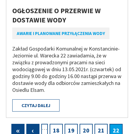
OGŁOSZENIE O PRZERWIE W
DOSTAWIE WODY
AWARIE I PLANOWANE PRZYŁĄCZENIA WODY
Zakład Gospodarki Komunalnej w Konstancinie-
Jeziornie ul. Warecka 22 zawiadamia, że w
związku z prowadzonymi pracami na sieci
wodociągowej w dniu 13.05.2021r. (czwartek) od
godziny 9.00 do godziny 16.00 nastąpi przerwa w
dostawie wody dla odbiorców zamieszkałych na
Osiedlu Elsam.
CZYTAJ DALEJ
…
Pierwsza
«
Poprzednia
‹
Page
18
Page
19
Page
20
Page
21
Bieżąca
22