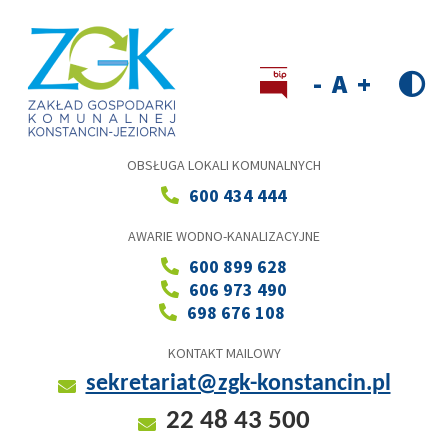
Przejdź
do
treści
Wersja kontrastowa
Decrease
Reset
Increase
font
font
font
size
size
size
OBSŁUGA LOKALI KOMUNALNYCH
600 434 444
AWARIE WODNO-KANALIZACYJNE
600 899 628
606 973 490
698 676 108
KONTAKT MAILOWY
sekretariat@zgk-konstancin.pl
22 48 43 500