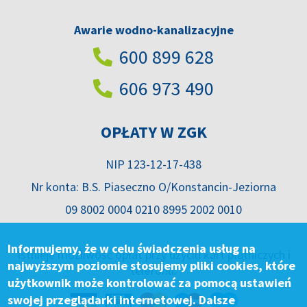
Awarie wodno-kanalizacyjne
600 899 628
606 973 490
OPŁATY W ZGK
NIP 123-12-17-438
Nr konta: B.S. Piaseczno O/Konstancin-Jeziorna
09 8002 0004 0210 8995 2002 0010
Informujemy, że w celu świadczenia usług na
Istnieje możliwość opłat przy użyciu kart płatniczych i
najwyższym poziomie stosujemy pliki cookies, które
telefonu.
użytkownik może kontrolować za pomocą ustawień
swojej przeglądarki internetowej. Dalsze